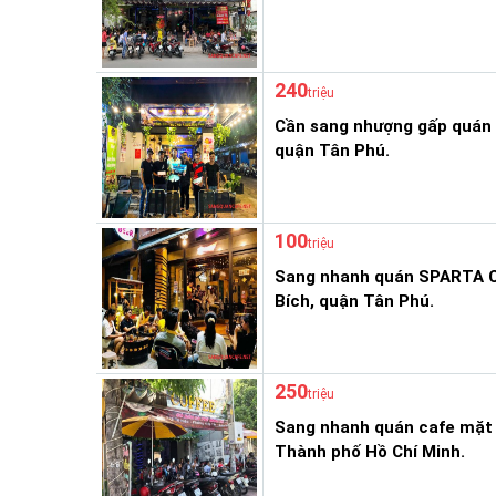
240
triệu
Cần sang nhượng gấp quán 
quận Tân Phú.
100
triệu
Sang nhanh quán SPARTA Co
Bích, quận Tân Phú.
250
triệu
Sang nhanh quán cafe mặt 
Thành phố Hồ Chí Minh.