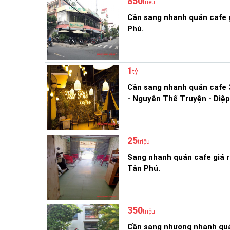
850
triệu
Cần sang nhanh quán cafe 
Phú.
1
tỷ
Cần sang nhanh quán cafe 
- Nguyễn Thế Truyện - Diệp
25
triệu
Sang nhanh quán cafe giá r
Tân Phú.
350
triệu
Cần sang nhượng nhanh quá