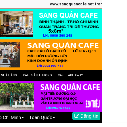
www.sangquancafe.net trang chuyên quảng cáo sa
E NHÀ HÀNG
CAFE SÂN THƯỢNG
CAFE TAKE AWAY
Đăng tin
ồ Chí Minh
Toàn Quốc