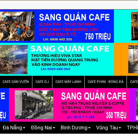
CAFE SÂN VƯỜN
CAFE DJ
CAFE MÁY LẠNH
CAFE PHIM - BÓNG ĐÁ
CAF
Đà Nẵng
Đồng Nai
Bình Dương
Vũng Tàu
TP.H