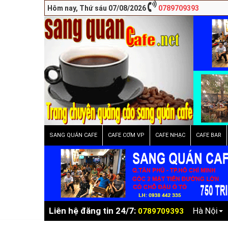
Hôm nay, Thứ sáu 07/08/2026
0789709393
SANG QUÁN CAFE
CAFE CƠM VP
CAFE NHẠC
CAFE BAR
Liên hệ đăng tin 24/7:
Hà Nội
0789709393