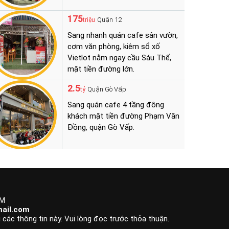
175
Quận 12
triệu
Sang nhanh quán cafe sân vườn,
cơm văn phòng, kiêm sổ xố
Vietlot nằm ngay cầu Sáu Thế,
mặt tiền đường lớn.
2.5
Quận Gò Vấp
tỷ
Sang quán cafe 4 tầng đông
khách mặt tiền đường Phạm Văn
Đồng, quận Gò Vấp.
CM
ail.com
 các thông tin này. Vui lòng đọc trước thỏa thuận.