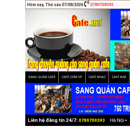
Hôm nay, Thứ sáu 07/08/2026
0789709393
SANG QUÁN CAFE
CAFE CƠM VP
CAFE NHẠC
CAFE BAR
Liên hệ đăng tin 24/7:
Hà Nội
0789709393