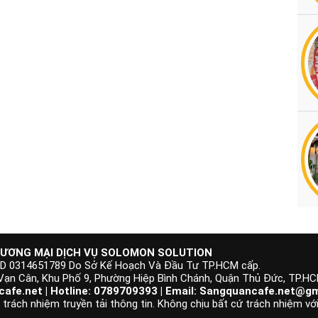
ƯƠNG MẠI DỊCH VỤ SOLOMON SOLUTION
KD 0314651789 Do Sở Kế Hoạch Và Đầu Tư TP.HCM cấp.
 Vạn Cân, Khu Phố 9, Phường Hiệp Bình Chánh, Quận Thủ Đức, TP.H
afe.net | Hotline: 0789709393 | Email:
Sangquancafe.net@gm
rách nhiệm truyền tải thông tin. Không chịu bất cứ trách nhiệm với