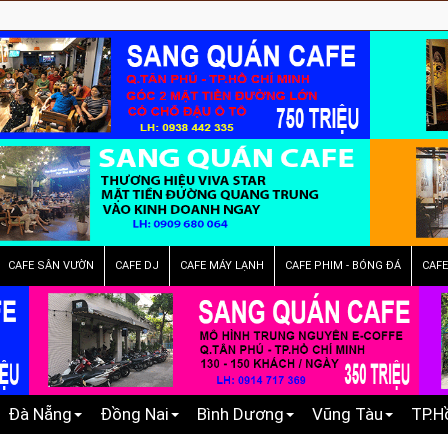
CAFE SÂN VƯỜN
CAFE DJ
CAFE MÁY LẠNH
CAFE PHIM - BÓNG ĐÁ
CAF
Đà Nẵng
Đồng Nai
Bình Dương
Vũng Tàu
TP.H