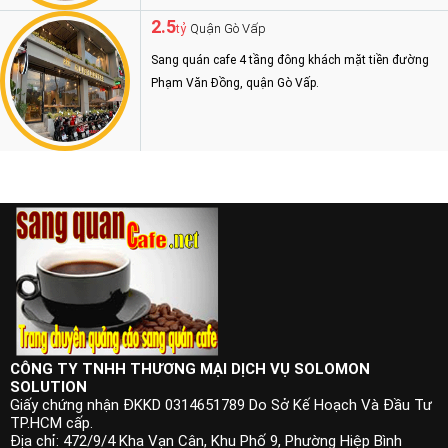
2.5
Quận Gò Vấp
tỷ
Sang quán cafe 4 tầng đông khách mặt tiền đường
Phạm Văn Đồng, quận Gò Vấp.
CÔNG TY TNHH THƯƠNG MẠI DỊCH VỤ SOLOMON
SOLUTION
Giấy chứng nhận ĐKKD 0314651789 Do Sở Kế Hoạch Và Đầu Tư
TP.HCM cấp.
Địa chỉ: 472/9/4 Kha Vạn Cân, Khu Phố 9, Phường Hiệp Bình