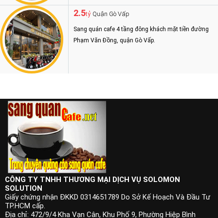
2.5
Quận Gò Vấp
tỷ
Sang quán cafe 4 tầng đông khách mặt tiền đường
Phạm Văn Đồng, quận Gò Vấp.
CÔNG TY TNHH THƯƠNG MẠI DỊCH VỤ SOLOMON
SOLUTION
Giấy chứng nhận ĐKKD 0314651789 Do Sở Kế Hoạch Và Đầu Tư
TP.HCM cấp.
Địa chỉ: 472/9/4 Kha Vạn Cân, Khu Phố 9, Phường Hiệp Bình