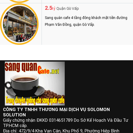
2.5
Quận Gò Vấp
tỷ
Sang quán cafe 4 tầng đông khách mặt tiền đường
Phạm Văn Đồng, quận Gò Vấp.
CÔNG TY TNHH THƯƠNG MẠI DỊCH VỤ SOLOMON
SOLUTION
Giấy chứng nhận ĐKKD 0314651789 Do Sở Kế Hoạch Và Đầu Tư
TP.HCM cấp.
Địa chỉ: 472/9/4 Kha Vạn Cân, Khu Phố 9, Phường Hiệp Bình