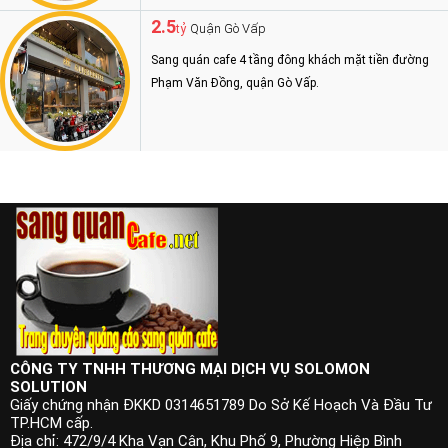
2.5
Quận Gò Vấp
tỷ
Sang quán cafe 4 tầng đông khách mặt tiền đường
Phạm Văn Đồng, quận Gò Vấp.
CÔNG TY TNHH THƯƠNG MẠI DỊCH VỤ SOLOMON
SOLUTION
Giấy chứng nhận ĐKKD 0314651789 Do Sở Kế Hoạch Và Đầu Tư
TP.HCM cấp.
Địa chỉ: 472/9/4 Kha Vạn Cân, Khu Phố 9, Phường Hiệp Bình