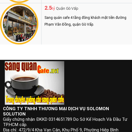
2.5
Quận Gò Vấp
tỷ
Sang quán cafe 4 tầng đông khách mặt tiền đường
Phạm Văn Đồng, quận Gò Vấp.
CÔNG TY TNHH THƯƠNG MẠI DỊCH VỤ SOLOMON
SOLUTION
Giấy chứng nhận ĐKKD 0314651789 Do Sở Kế Hoạch Và Đầu Tư
TP.HCM cấp.
Địa chỉ: 472/9/4 Kha Vạn Cân, Khu Phố 9, Phường Hiệp Bình