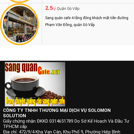
2.5
Quận Gò Vấp
tỷ
Sang quán cafe 4 tầng đông khách mặt tiền đường
Phạm Văn Đồng, quận Gò Vấp.
CÔNG TY TNHH THƯƠNG MẠI DỊCH VỤ SOLOMON
SOLUTION
Giấy chứng nhận ĐKKD 0314651789 Do Sở Kế Hoạch Và Đầu Tư
TP.HCM cấp.
Địa chỉ: 472/9/4 Kha Vạn Cân, Khu Phố 9, Phường Hiệp Bình