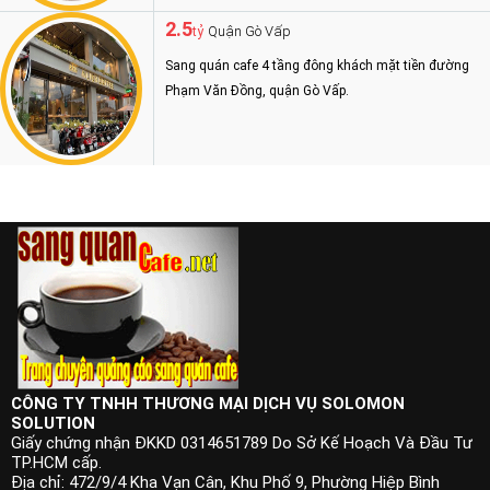
2.5
Quận Gò Vấp
tỷ
Sang quán cafe 4 tầng đông khách mặt tiền đường
Phạm Văn Đồng, quận Gò Vấp.
CÔNG TY TNHH THƯƠNG MẠI DỊCH VỤ SOLOMON
SOLUTION
Giấy chứng nhận ĐKKD 0314651789 Do Sở Kế Hoạch Và Đầu Tư
TP.HCM cấp.
Địa chỉ: 472/9/4 Kha Vạn Cân, Khu Phố 9, Phường Hiệp Bình