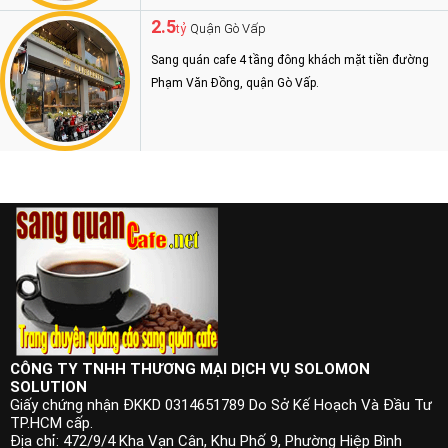
2.5
Quận Gò Vấp
tỷ
Sang quán cafe 4 tầng đông khách mặt tiền đường
Phạm Văn Đồng, quận Gò Vấp.
CÔNG TY TNHH THƯƠNG MẠI DỊCH VỤ SOLOMON
SOLUTION
Giấy chứng nhận ĐKKD 0314651789 Do Sở Kế Hoạch Và Đầu Tư
TP.HCM cấp.
Địa chỉ: 472/9/4 Kha Vạn Cân, Khu Phố 9, Phường Hiệp Bình