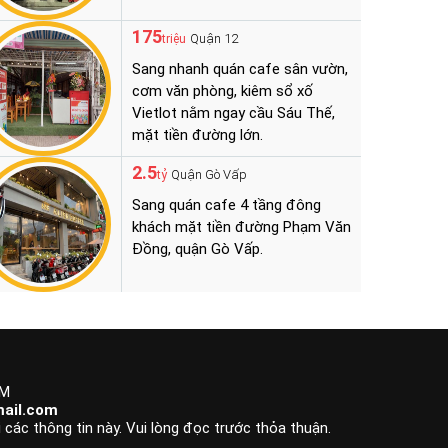
175
Quận 12
triệu
Sang nhanh quán cafe sân vườn,
cơm văn phòng, kiêm sổ xố
Vietlot nằm ngay cầu Sáu Thế,
mặt tiền đường lớn.
2.5
Quận Gò Vấp
tỷ
Sang quán cafe 4 tầng đông
khách mặt tiền đường Phạm Văn
Đồng, quận Gò Vấp.
CM
ail.com
 các thông tin này. Vui lòng đọc trước thỏa thuận.