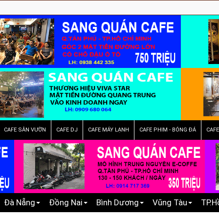
CAFE SÂN VƯỜN
CAFE DJ
CAFE MÁY LẠNH
CAFE PHIM - BÓNG ĐÁ
CAF
Đà Nẵng
Đồng Nai
Bình Dương
Vũng Tàu
TP.H