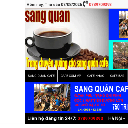
Hôm nay, Thứ sáu 07/08/2026
0789709393
SANG QUÁN CAFE
CAFE CƠM VP
CAFE NHẠC
CAFE BAR
Liên hệ đăng tin 24/7:
Hà Nội
0789709393