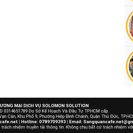
ƯƠNG MẠI DỊCH VỤ SOLOMON SOLUTION
KD 0314651789 Do Sở Kế Hoạch Và Đầu Tư TP.HCM cấp.
 Vạn Cân, Khu Phố 9, Phường Hiệp Bình Chánh, Quận Thủ Đức, TP.H
afe.net | Hotline: 0789709393 | Email:
Sangquancafe.net@gm
rách nhiệm truyền tải thông tin. Không chịu bất cứ trách nhiệm với