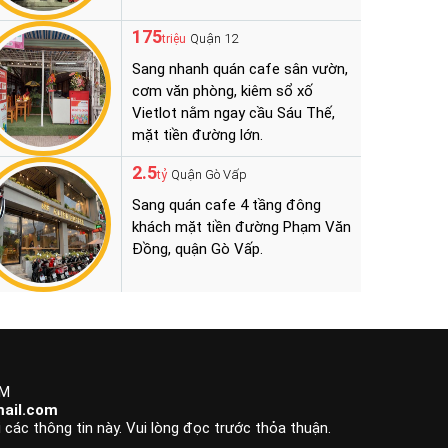
175
Quận 12
triệu
Sang nhanh quán cafe sân vườn,
cơm văn phòng, kiêm sổ xố
Vietlot nằm ngay cầu Sáu Thế,
mặt tiền đường lớn.
2.5
Quận Gò Vấp
tỷ
Sang quán cafe 4 tầng đông
khách mặt tiền đường Phạm Văn
Đồng, quận Gò Vấp.
CM
ail.com
 các thông tin này. Vui lòng đọc trước thỏa thuận.