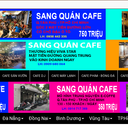
CAFE SÂN VƯỜN
CAFE DJ
CAFE MÁY LẠNH
CAFE PHIM - BÓNG ĐÁ
CAF
Đà Nẵng
Đồng Nai
Bình Dương
Vũng Tàu
TP.H