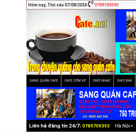
Hôm nay, Thứ sáu 07/08/2026
0789709393
SANG QUÁN CAFE
CAFE CƠM VP
CAFE NHẠC
CAFE BAR
Liên hệ đăng tin 24/7:
Hà Nội
0789709393