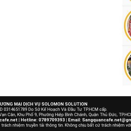
ƯƠNG MẠI DỊCH VỤ SOLOMON SOLUTION
KD 0314651789 Do Sở Kế Hoạch Và Đầu Tư TP.HCM cấp.
 Vạn Cân, Khu Phố 9, Phường Hiệp Bình Chánh, Quận Thủ Đức, TP.H
afe.net | Hotline: 0789709393 | Email:
Sangquancafe.net@gm
rách nhiệm truyền tải thông tin. Không chịu bất cứ trách nhiệm với