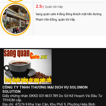
2.5
Quận Gò Vấp
tỷ
Sang quán cafe 4 tầng đông khách mặt tiền đường
Phạm Văn Đồng, quận Gò Vấp.
CÔNG TY TNHH THƯƠNG MẠI DỊCH VỤ SOLOMON
SOLUTION
Giấy chứng nhận ĐKKD 0314651789 Do Sở Kế Hoạch Và Đầu Tư
TP.HCM cấp.
Địa chỉ: 472/9/4 Kha Vạn Cân, Khu Phố 9, Phường Hiệp Bình