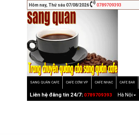
www.sang
Hôm nay, Thứ sáu 07/08/2026
0789709393
SANG QUÁN CAFE
CAFE CƠM VP
CAFE NHẠC
CAFE BAR
Liên hệ đăng tin 24/7:
Hà Nội
0789709393