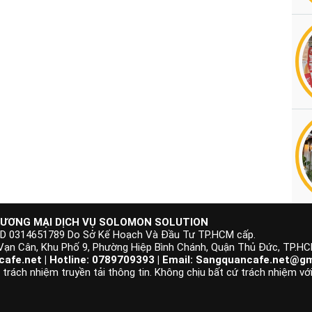
ƯƠNG MẠI DỊCH VỤ SOLOMON SOLUTION
KD 0314651789 Do Sở Kế Hoạch Và Đầu Tư TP.HCM cấp.
 Vạn Cân, Khu Phố 9, Phường Hiệp Bình Chánh, Quận Thủ Đức, TP.H
afe.net | Hotline: 0789709393 | Email:
Sangquancafe.net@gm
rách nhiệm truyền tải thông tin. Không chịu bất cứ trách nhiệm với