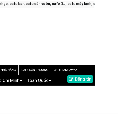
 cafe bar, cafe sân vườn, cafe DJ, cafe máy lạnh, cafe phim-bóng đ
E NHÀ HÀNG
CAFE SÂN THƯỢNG
CAFE TAKE AWAY
Đăng tin
ồ Chí Minh
Toàn Quốc