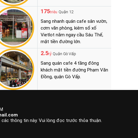
175
Quận 12
triệu
Sang nhanh quán cafe sân vườn,
cơm văn phòng, kiêm sổ xố
Vietlot nằm ngay cầu Sáu Thế,
mặt tiền đường lớn.
2.5
Quận Gò Vấp
tỷ
Sang quán cafe 4 tầng đông
khách mặt tiền đường Phạm Văn
Đồng, quận Gò Vấp.
CM
ail.com
 các thông tin này. Vui lòng đọc trước thỏa thuận.