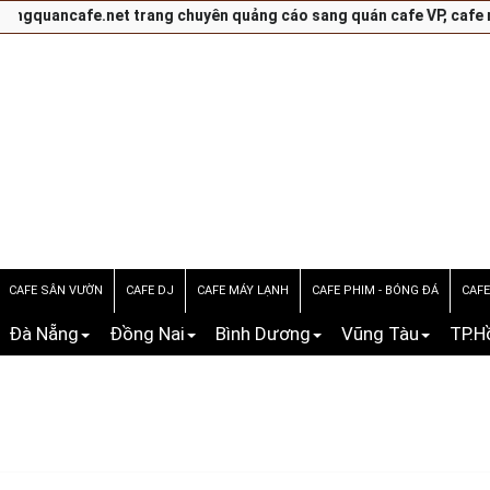
quancafe.net trang chuyên quảng cáo sang quán cafe VP, cafe nhạc,
CAFE SÂN VƯỜN
CAFE DJ
CAFE MÁY LẠNH
CAFE PHIM - BÓNG ĐÁ
CAF
Đà Nẵng
Đồng Nai
Bình Dương
Vũng Tàu
TP.H