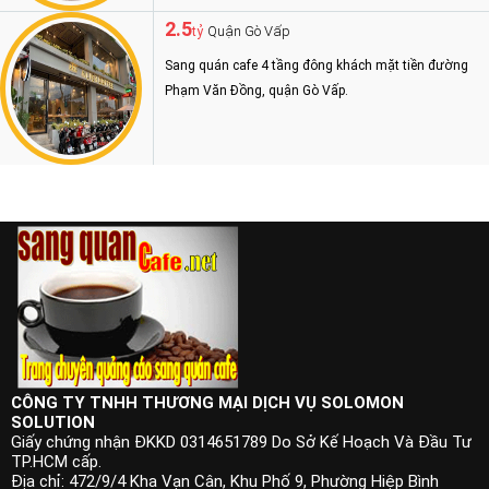
2.5
Quận Gò Vấp
tỷ
Sang quán cafe 4 tầng đông khách mặt tiền đường
Phạm Văn Đồng, quận Gò Vấp.
CÔNG TY TNHH THƯƠNG MẠI DỊCH VỤ SOLOMON
SOLUTION
Giấy chứng nhận ĐKKD 0314651789 Do Sở Kế Hoạch Và Đầu Tư
TP.HCM cấp.
Địa chỉ: 472/9/4 Kha Vạn Cân, Khu Phố 9, Phường Hiệp Bình