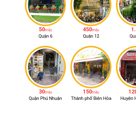
50
450
1
triệu
triệu
Quận 6
Quận 12
Qu
30
150
12
triệu
triệu
Quận Phú Nhuận
Thành phố Biên Hòa
Huyện 