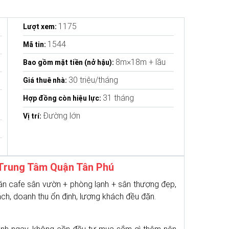
1175
Lượt xem:
1544
Mã tin:
8m×18m + lầu
Bao gồm mặt tiền (nở hậu):
30 triệu/tháng
Giá thuê nhà:
31 tháng
Hợp đồng còn hiệu lực:
Đường lớn
Vị trí:
Trung Tâm Quận Tân Phú
uán cafe sân vườn + phòng lạnh + sân thượng đẹp,
h, doanh thu ổn định, lượng khách đều đặn.