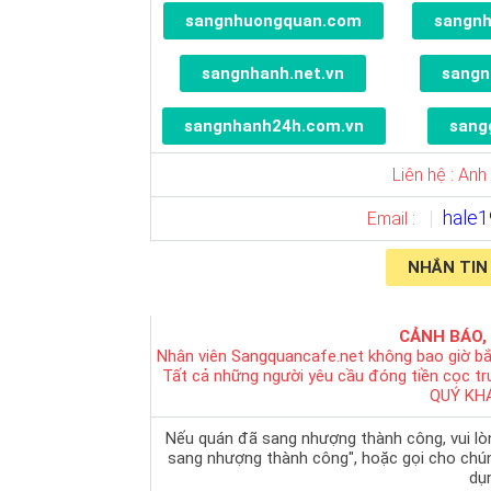
sangnhuongquan.com
sangn
sangnhanh.net.vn
sangn
sangnhanh24h.com.vn
sang
Liên hệ : Anh
hale
Email :
NHẮN TIN
CẢNH BÁO,
Nhân viên Sangquancafe.net không bao giờ bắ
Tất cả những người yêu cầu đóng tiền cọc t
QUÝ KH
Nếu quán đã sang nhượng thành công, vui lòng
sang nhượng thành công", hoặc gọi cho chú
dụn