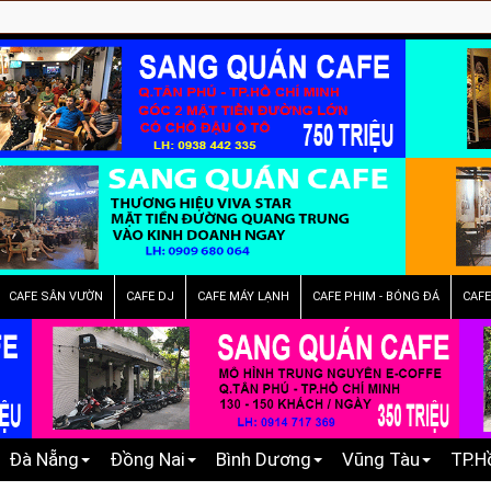
www.s
CAFE SÂN VƯỜN
CAFE DJ
CAFE MÁY LẠNH
CAFE PHIM - BÓNG ĐÁ
CAF
Đà Nẵng
Đồng Nai
Bình Dương
Vũng Tàu
TP.H