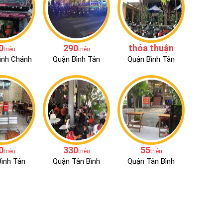
0
290
thỏa thuận
triệu
triệu
ình Chánh
Quận Bình Tân
Quận Bình Tân
0
330
55
triệu
triệu
triệu
ình Tân
Quận Tân Bình
Quận Tân Bình