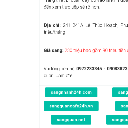
Trang thiết bị quán đầy đủ vào là kinh d
đến xem trực tiếp sẽ rõ hơn.
Địa chỉ:
241_241A Lê Thúc Hoạch, Phườ
triệu/tháng
Giá sang:
230 triệu bao gồm 90 triệu tiề
Vui lòng liên hệ
0972233345 - 09083823
quán. Cám ơn!
sangnhanh24h.com
sang
sangquancafe24h.vn
sa
sangquan.net
sangqu