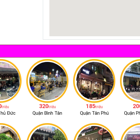
0
320
185
20
triệu
triệu
triệu
Thủ Đức
Quận Bình Tân
Quận Tân Phú
Quận P