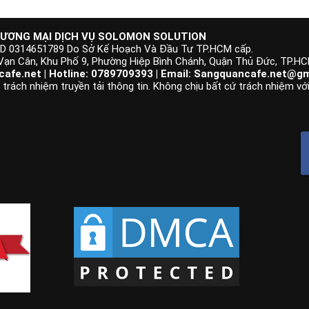
ƯƠNG MẠI DỊCH VỤ SOLOMON SOLUTION
KD 0314651789 Do Sở Kế Hoạch Và Đầu Tư TP.HCM cấp.
 Vạn Cân, Khu Phố 9, Phường Hiệp Bình Chánh, Quận Thủ Đức, TP.H
afe.net | Hotline: 0789709393 | Email:
Sangquancafe.net@gm
rách nhiệm truyền tải thông tin. Không chịu bất cứ trách nhiệm với