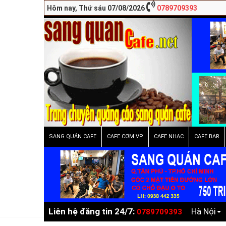
Hôm nay, Thứ sáu 07/08/2026
0789709393
SANG QUÁN CAFE
CAFE CƠM VP
CAFE NHẠC
CAFE BAR
Liên hệ đăng tin 24/7:
Hà Nội
0789709393