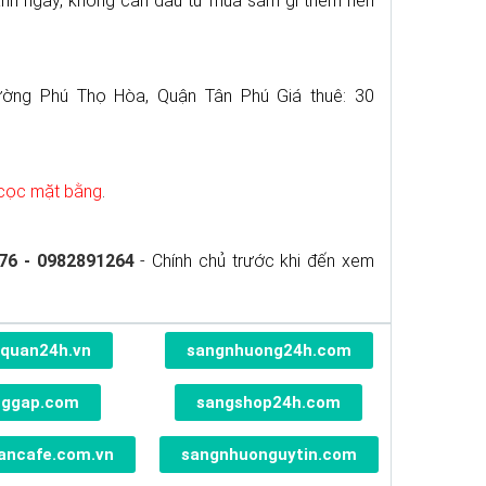
oanh ngay, không cần đầu tư mua sắm gì thêm nên
ng Phú Thọ Hòa, Quận Tân Phú Giá thuê: 30
n cọc mặt bằng
.
76 - 0982891264
- Chính chủ trước khi đến xem
quan24h.vn
sangnhuong24h.com
nggap.com
sangshop24h.com
ancafe.com.vn
sangnhuonguytin.com