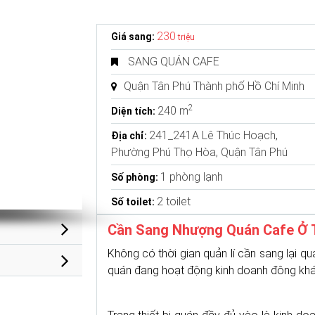
230
Giá sang:
triệu
SANG QUÁN CAFE
Quận Tân Phú Thành phố Hồ Chí Minh
2
240 m
Diện tích:
241_241A Lê Thúc Hoạch,
Địa chỉ:
Phường Phú Thọ Hòa, Quận Tân Phú
1 phòng lạnh
Số phòng:
2 toilet
Số toilet:
Cần Sang Nhượng Quán Cafe Ở 
Không có thời gian quản lí cần sang lại q
quán đang hoạt động kinh doanh đông khác