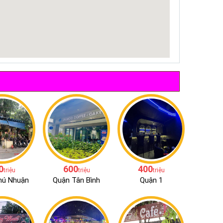
0
600
400
triệu
triệu
triệu
hú Nhuận
Quận Tân Bình
Quận 1