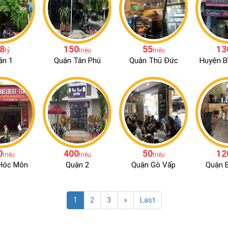
.8
150
55
13
tỷ
triệu
triệu
ận 1
Quận Tân Phú
Quận Thủ Đức
Huyện B
0
400
50
12
triệu
triệu
triệu
Hóc Môn
Quận 2
Quận Gò Vấp
Quận B
1
2
3
»
Last