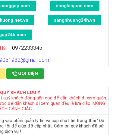
huonggap.com
sanglaiquan.com
huong.net.vn
sangnhuong24h.vn
gap24h.com
0972233345
 Hà
19051982@gmail.com
GỌI ĐIỆN
 QUÝ KHÁCH LƯU Ý
t quý khách đóng tiền cọc để dẫn khách đi xem quán.
rước để dẫn khách đi xem quán đều là lừa đảo. MONG
ÁCH CẢNH GIÁC
 vào phần quản lý tin và cập nhật tin trạng thái "Đã
ng tôi để giúp đỡ cập nhật. Cám ơn quý khách đã sử
g dịch vụ !