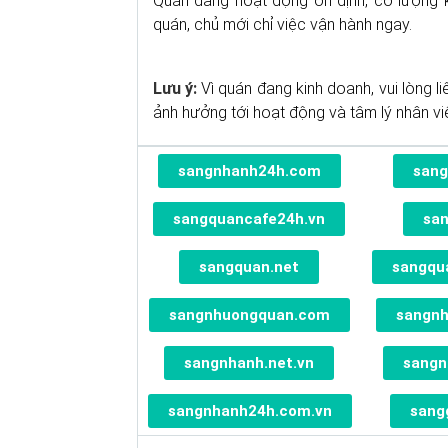
Quán đang hoạt động ổn định, có lượng k
quán, chủ mới chỉ việc vận hành ngay.
Lưu ý:
Vì quán đang kinh doanh, vui lòng l
ảnh hưởng tới hoạt động và tâm lý nhân vi
sangnhanh24h.com
sang
sangquancafe24h.vn
sa
sangquan.net
sangqu
sangnhuongquan.com
sangn
sangnhanh.net.vn
sangn
sangnhanh24h.com.vn
sang