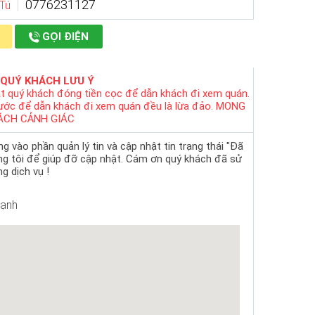
0776231127
 Tú
GỌI ĐIỆN
 QUÝ KHÁCH LƯU Ý
t quý khách đóng tiền cọc để dẫn khách đi xem quán.
rước để dẫn khách đi xem quán đều là lừa đảo. MONG
ÁCH CẢNH GIÁC
 vào phần quản lý tin và cập nhật tin trạng thái "Đã
ng tôi để giúp đỡ cập nhật. Cám ơn quý khách đã sử
g dịch vụ !
hạnh