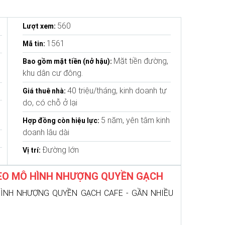
560
Lượt xem:
1561
Mã tin:
Mặt tiền đường,
Bao gồm mặt tiền (nở hậu):
khu dân cư đông.
40 triệu/tháng, kinh doanh tự
Giá thuê nhà:
do, có chỗ ở lại
5 năm, yên tâm kinh
Hợp đồng còn hiệu lực:
doanh lâu dài
Đường lớn
Vị trí:
EO MÔ HÌNH NHƯỢNG QUYỀN GẠCH
ÌNH NHƯỢNG QUYỀN GẠCH CAFE - GẦN NHIỀU