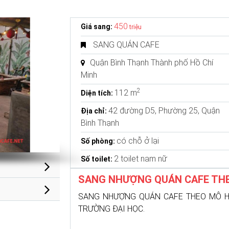
450
Giá sang:
triệu
SANG QUÁN CAFE
Quận Bình Thạnh Thành phố Hồ Chí
Minh
2
112 m
Diện tích:
42 đường D5, Phường 25, Quận
Địa chỉ:
Bình Thạnh
có chỗ ở lại
Số phòng:
2 toilet nam nữ
Số toilet:
SANG NHƯỢNG QUÁN CAFE TH
SANG NHƯỢNG QUÁN CAFE THEO MÔ H
TRƯỜNG ĐẠI HỌC.