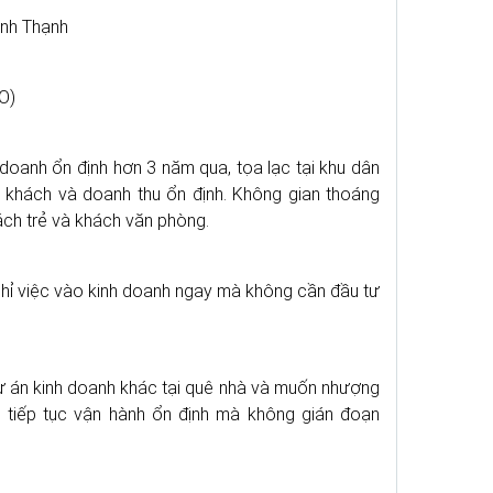
nh Thạnh
O)
oanh ổn định hơn 3 năm qua, tọa lạc tại khu dân
g khách và doanh thu ổn định. Không gian thoáng
ách trẻ và khách văn phòng.
ới chỉ việc vào kinh doanh ngay mà không cần đầu tư
dự án kinh doanh khác tại quê nhà và muốn nhượng
n tiếp tục vận hành ổn định mà không gián đoạn