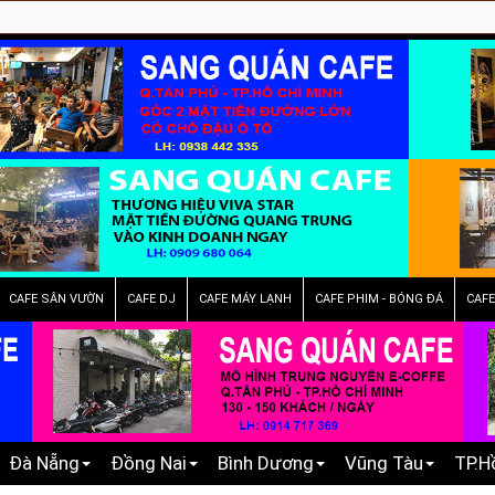
CAFE SÂN VƯỜN
CAFE DJ
CAFE MÁY LẠNH
CAFE PHIM - BÓNG ĐÁ
CAF
Đà Nẵng
Đồng Nai
Bình Dương
Vũng Tàu
TP.H