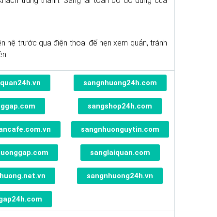
hách trung thành. Sang lại toàn bộ đồ dùng của
iên hệ trước qua điện thoại để hẹn xem quản, tránh
ên.
quan24h.vn
sangnhuong24h.com
nggap.com
sangshop24h.com
ancafe.com.vn
sangnhuonguytin.com
huonggap.com
sanglaiquan.com
huong.net.vn
sangnhuong24h.vn
gap24h.com