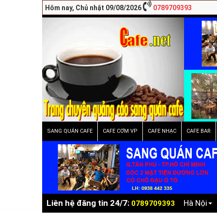
Hôm nay, Chủ nhật 09/08/2026
0789709393
SANG QUÁN CAFE
CAFE CƠM VP
CAFE NHẠC
CAFE BAR
Liên hệ đăng tin 24/7:
Hà Nội
0789709393