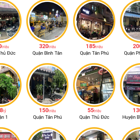
0
320
185
20
triệu
triệu
triệu
Thủ Đức
Quận Bình Tân
Quận Tân Phú
Quận P
.8
150
55
13
tỷ
triệu
triệu
ận 1
Quận Tân Phú
Quận Thủ Đức
Huyện B