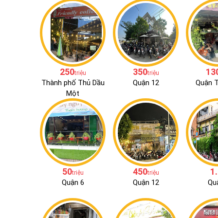
250
350
13
triệu
triệu
Thành phố Thủ Dầu
Quận 12
Quận 
Một
50
450
1
triệu
triệu
Quận 6
Quận 12
Qu