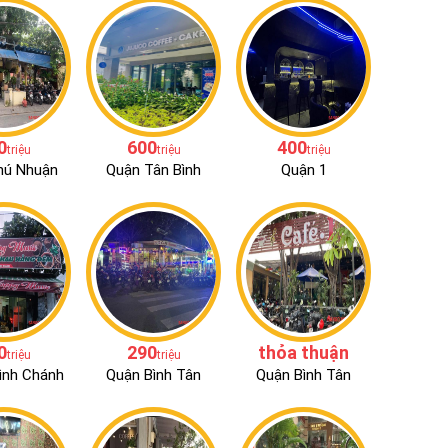
0
600
400
triệu
triệu
triệu
hú Nhuận
Quận Tân Bình
Quận 1
0
290
thỏa thuận
triệu
triệu
ình Chánh
Quận Bình Tân
Quận Bình Tân